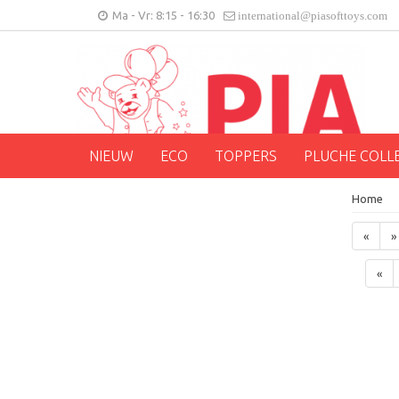
Ma - Vr: 8:15 - 16:30
international@piasofttoys.com
NIEUW
ECO
TOPPERS
PLUCHE COLL
Home
«
»
«