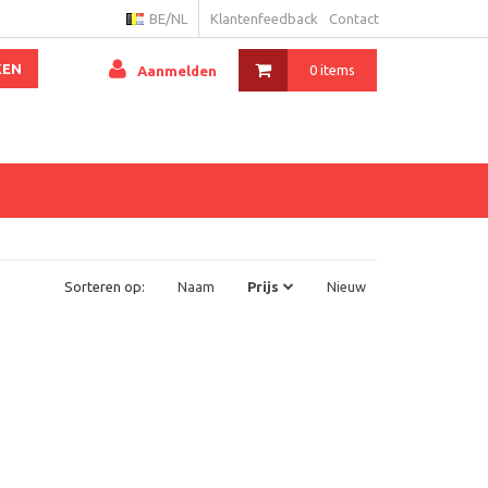
BE/NL
Klantenfeedback
Contact
KEN
0 items
Aanmelden
Sorteren op:
Naam
Prijs
Nieuw