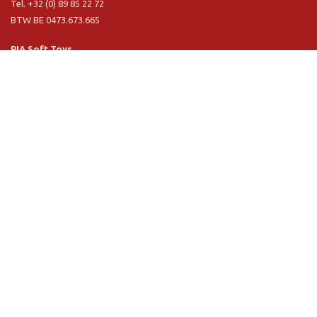
Tel. +32 (0) 89 85 22 72
BTW BE 0473.673.665
PIA Soft Toys
Langstraat 1 A
5481 VN Schijndel (NL)
Tel. +31 (0) 73 54 800 29
BTW NL 803.017.698 B01
Informatie
PIA
PIA Eco
Concept & design
Klantendienst
Verkoopsvoorwaarden
Privacy Policy
VR Showroom