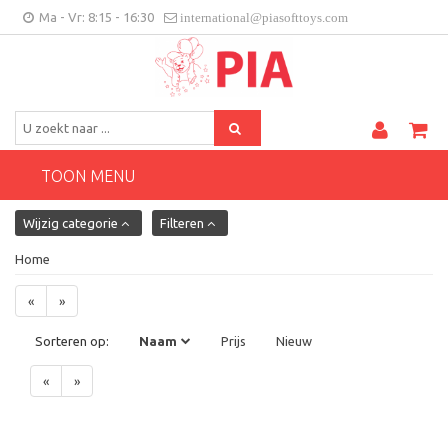
Ma - Vr: 8:15 - 16:30
international@piasofttoys.com
BE/NL
Klantenfeedback
Contact
TOON MENU
Wijzig categorie
Filteren
Home
«
»
Sorteren op:
Naam
Prijs
Nieuw
«
»