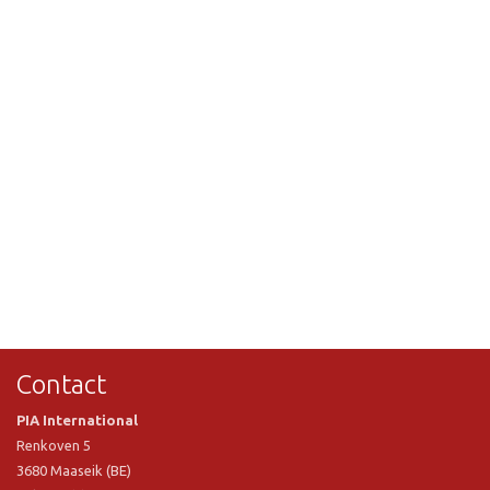
Contact
PIA International
Renkoven 5
3680 Maaseik (BE)