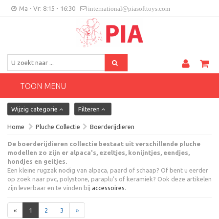
Ma - Vr: 8:15 - 16:30
international@piasofttoys.com
BE/NL
Klantenfeedback
Contact
TOON MENU
Wijzig categorie
Filteren
Home
Pluche Collectie
Boerderijdieren
De boerderijdieren collectie bestaat uit verschillende pluche
modellen zo zijn er alpaca's, ezeltjes, konijntjes, eendjes,
hondjes en geitjes.
Een kleine rugzak nodig van alpaca, paard of schaap? Of bent u eerder
op zoek naar pvc, polystone, paraplu's of keramiek? Ook deze artikelen
zijn leverbaar en te vinden bij
accessoires
.
«
1
2
3
»