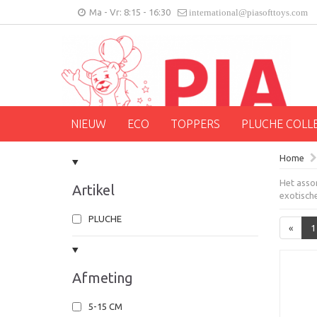
Ma - Vr: 8:15 - 16:30
international@piasofttoys.com
NIEUW
ECO
TOPPERS
PLUCHE COLL
Home
Het assor
Artikel
exotische
PLUCHE
«
1
Afmeting
5-15 CM