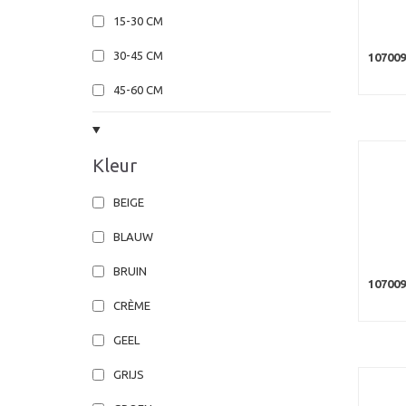
15-30 CM
30-45 CM
107009
45-60 CM
Kleur
BEIGE
BLAUW
BRUIN
107009
CRÈME
GEEL
GRIJS