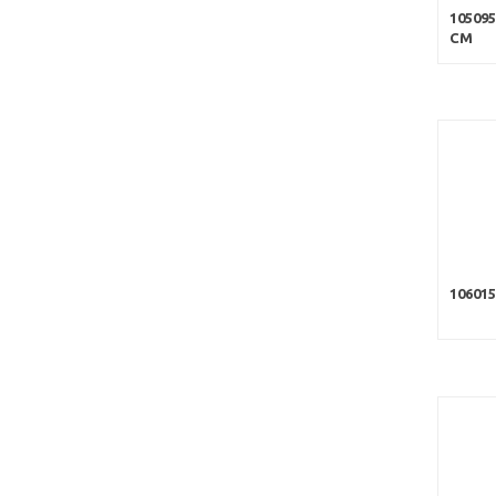
10509
CM
10601