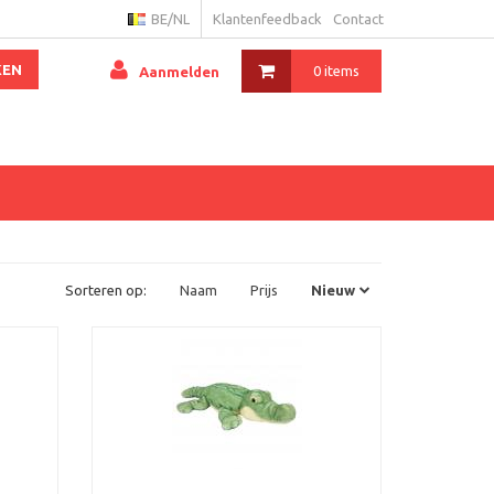
BE/NL
Klantenfeedback
Contact
KEN
0 items
Aanmelden
Sorteren op:
Naam
Prijs
Nieuw