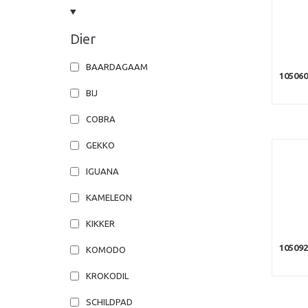
Dier
BAARDAGAAM
105060
BIJ
COBRA
GEKKO
IGUANA
KAMELEON
KIKKER
10509
KOMODO
KROKODIL
SCHILDPAD