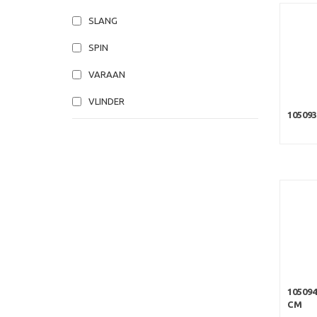
SLANG
SPIN
VARAAN
VLINDER
10509
10509
CM