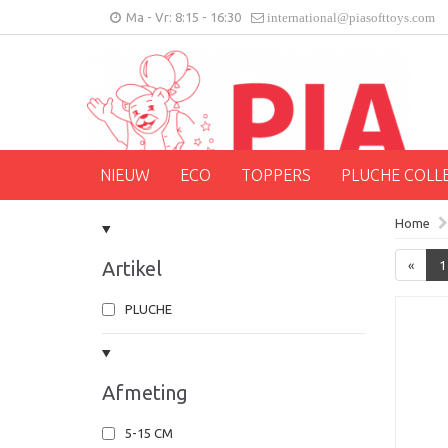
Ma - Vr: 8:15 - 16:30
international@piasofttoys.com
NIEUW
ECO
TOPPERS
PLUCHE COLL
Home
Artikel
«
1
PLUCHE
Afmeting
5-15 CM