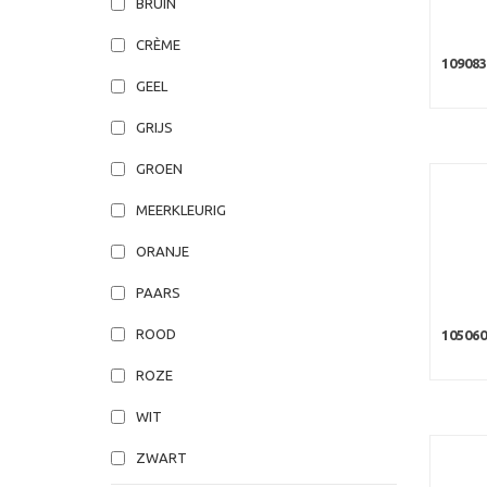
BRUIN
CRÈME
10908
GEEL
GRIJS
GROEN
MEERKLEURIG
ORANJE
PAARS
ROOD
105060
ROZE
WIT
ZWART