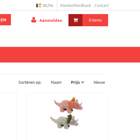
BE/NL
Klantenfeedback
Contact
KEN
0 items
Aanmelden
Sorteren op:
Naam
Prijs
Nieuw