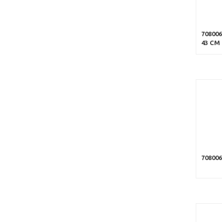
70800
43 CM
70800