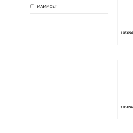
MAMMOET
10509
105096