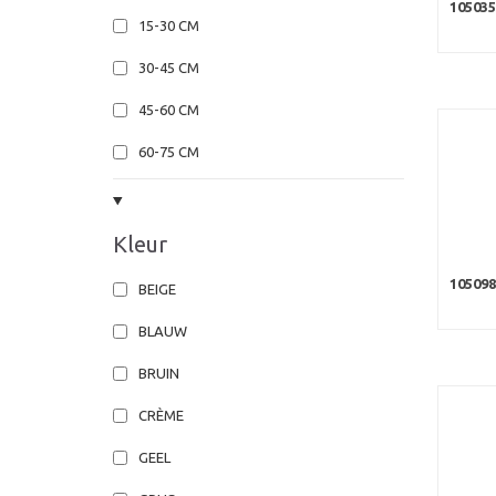
10503
15-30 CM
30-45 CM
45-60 CM
60-75 CM
Kleur
10509
BEIGE
BLAUW
BRUIN
CRÈME
GEEL