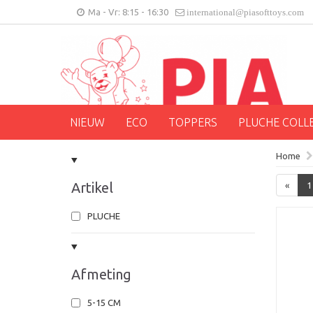
Ma - Vr: 8:15 - 16:30
international@piasofttoys.com
NIEUW
ECO
TOPPERS
PLUCHE COLL
Home
Artikel
«
1
PLUCHE
Afmeting
5-15 CM