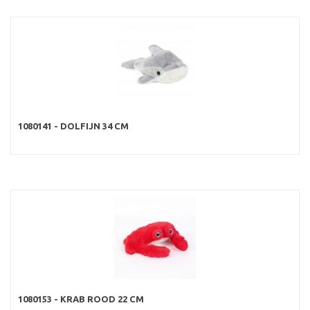
1080141 - DOLFIJN 34 CM
1080153 - KRAB ROOD 22 CM