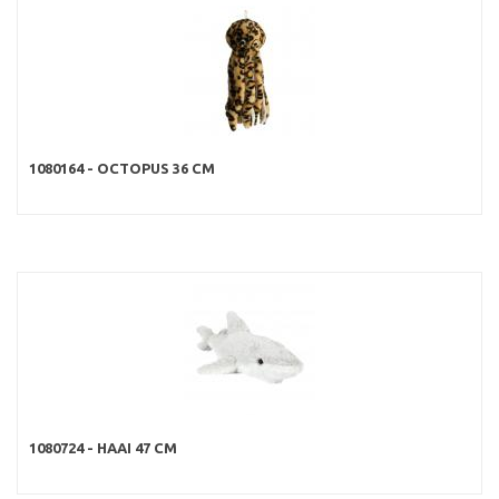
1080164 - OCTOPUS 36 CM
1080724 - HAAI 47 CM