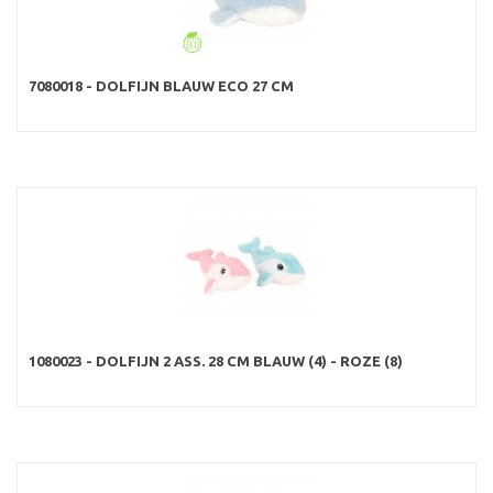
7080018 - DOLFIJN BLAUW ECO 27 CM
1080023 - DOLFIJN 2 ASS. 28 CM BLAUW (4) - ROZE (8)