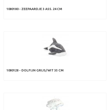
1080180 - ZEEPAARDJE 3 ASS. 24 CM
1080128 - DOLFIJN GRIJS/WIT 35 CM