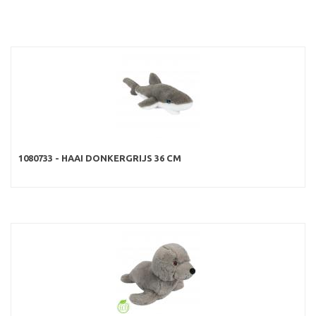
1080733 - HAAI DONKERGRIJS 36 CM