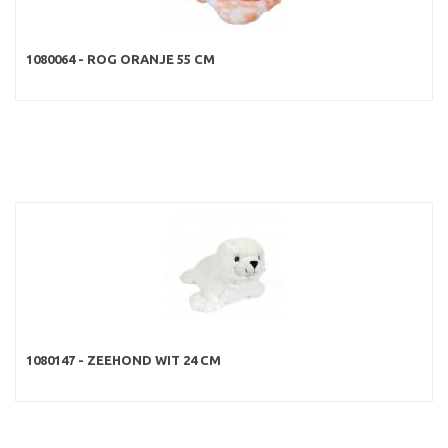
1080064 - ROG ORANJE 55 CM
1080147 - ZEEHOND WIT 24 CM