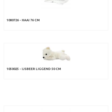
1080726 - HAAI 76 CM
1050025 - IJSBEER LIGGEND 50 CM