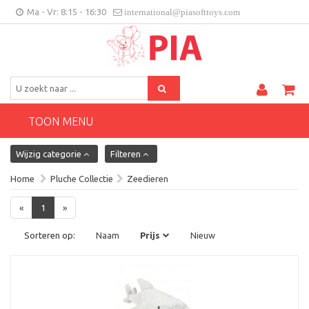
Ma - Vr: 8:15 - 16:30
international@piasofttoys.com
BE/NL
Klantenfeedback
Contact
TOON MENU
Wijzig categorie
Filteren
Home
Pluche Collectie
Zeedieren
«
1
»
Sorteren op:
Naam
Prijs
Nieuw