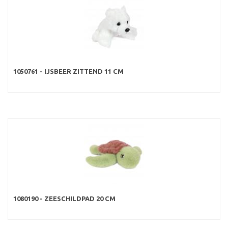
1050761 - IJSBEER ZITTEND 11 CM
1080190 - ZEESCHILDPAD 20 CM