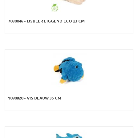
7080046 - IJSBEER LIGGEND ECO 23 CM
1090820 - VIS BLAUW 35 CM