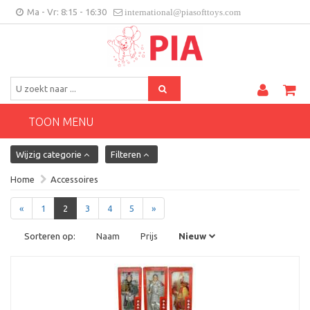
Ma - Vr: 8:15 - 16:30
international@piasofttoys.com
BE/NL
Klantenfeedback
Contact
TOON MENU
Wijzig categorie
Filteren
Home
Accessoires
«
1
2
3
4
5
»
Sorteren op:
Naam
Prijs
Nieuw