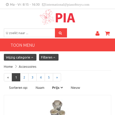
Ma - Vr: 8:15 - 16:30
international@piasofttoys.com
BE/NL
Klantenfeedback
Contact
TOON MENU
Wijzig categorie
Filteren
Home
Accessoires
«
1
2
3
4
5
»
Sorteren op:
Naam
Prijs
Nieuw