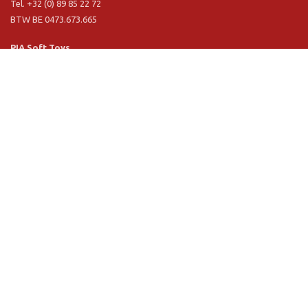
Tel. +32 (0) 89 85 22 72
BTW BE 0473.673.665
PIA Soft Toys
Langstraat 1 A
5481 VN Schijndel (NL)
Tel. +31 (0) 73 54 800 29
BTW NL 803.017.698 B01
Informatie
PIA
PIA Eco
Concept & design
Klantendienst
Verkoopsvoorwaarden
Privacy Policy
VR Showroom