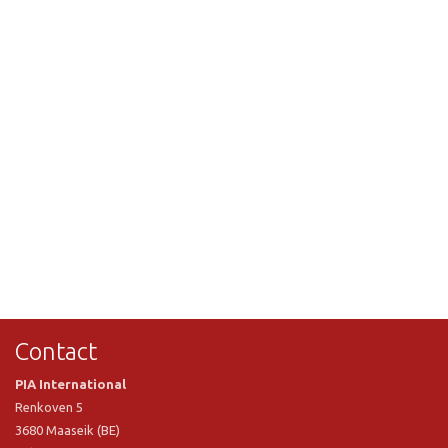
Contact
PIA International
Renkoven 5
3680 Maaseik (BE)