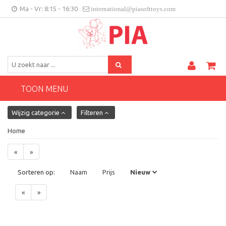
Ma - Vr: 8:15 - 16:30
international@piasofttoys.com
BE/NL
Klantenfeedback
Contact
TOON MENU
Wijzig categorie
Filteren
Home
«
»
Sorteren op:
Naam
Prijs
Nieuw
«
»