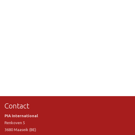
Contact
PIA International
Renkoven 5
3680 Maaseik (BE)