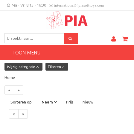
Ma - Vr: 8:15 - 16:30
international@piasofttoys.com
BE/NL
Klantenfeedback
Contact
TOON MENU
Wijzig categorie
Filteren
Home
«
»
Sorteren op:
Naam
Prijs
Nieuw
«
»