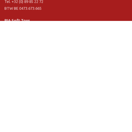
Tel. +32 (0) 89 85 22 72
BTW BE 0473.673.665
PIA Soft Toys
Langstraat 1 A
5481 VN Schijndel (NL)
Tel. +31 (0) 73 54 800 29
BTW NL 803.017.698 B01
Informatie
PIA
PIA Eco
Concept & design
Klantendienst
Verkoopsvoorwaarden
Privacy Policy
VR Showroom