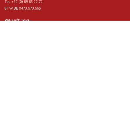
Tel. +32 (0) 89 85 22 72
BTW BE 0473.673.665
PIA Soft Toys
Langstraat 1 A
5481 VN Schijndel (NL)
Tel. +31 (0) 73 54 800 29
BTW NL 803.017.698 B01
Information
PIA
PIA Eco
Concept & design
Service clièntele
Conditions de vente
Privacy Policy
VR Showroom