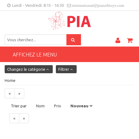
Lundi - Vendredi: 8:15 - 16:30
international@piasofttoys.com
FR
Feedback des clients
Contact
AFFICHEZ LE MENU
Changez le catégorie
Filtrer
Home
«
»
Trier par
Nom
Prix
Nouveau
«
»