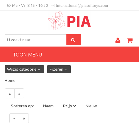
Ma - Vr: 8:15 - 16:30
international@piasofttoys.com
BE/NL
Klantenfeedback
Contact
TOON MENU
Wijzig categorie
Filteren
Home
«
»
Sorteren op:
Naam
Prijs
Nieuw
«
»