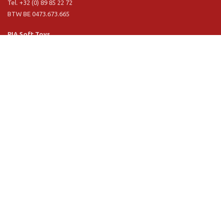
Tel. +32 (0) 89 85 22 72
BTW BE 0473.673.665
PIA Soft Toys
Langstraat 1 A
5481 VN Schijndel (NL)
Tel. +31 (0) 73 54 800 29
BTW NL 803.017.698 B01
Informatie
PIA
PIA Eco
Concept & design
Klantendienst
Verkoopsvoorwaarden
Privacy Policy
VR Showroom