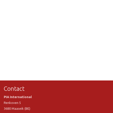
Contact
PIA International
Renkoven 5
3680 Maaseik (BE)