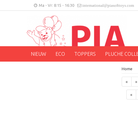
Ma - Vr: 8:15 - 16:30
international@piasofttoys.com
NIEUW
ECO
TOPPERS
PLUCHE COLL
Home
«
»
«