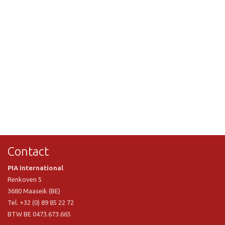
Contact
PIA International
Renkoven 5
3680 Maaseik (BE)
Tel. +32 (0) 89 85 22 72
BTW BE 0473.673.665