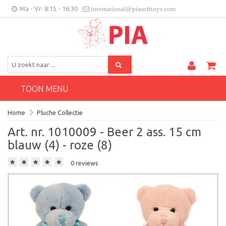
Ma - Vr: 8:15 - 16:30
international@piasofttoys.com
BE/NL
Klantenfeedback
Contact
TOON MENU
Home
Pluche Collectie
Art. nr. 1010009 - Beer 2 ass. 15 cm
blauw (4) - roze (8)
0 reviews