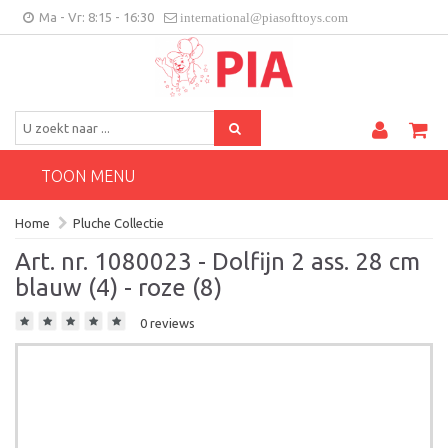
Ma - Vr: 8:15 - 16:30
international@piasofttoys.com
BE/NL
Klantenfeedback
Contact
TOON MENU
Home
Pluche Collectie
Art. nr. 1080023 - Dolfijn 2 ass. 28 cm
blauw (4) - roze (8)
0 reviews