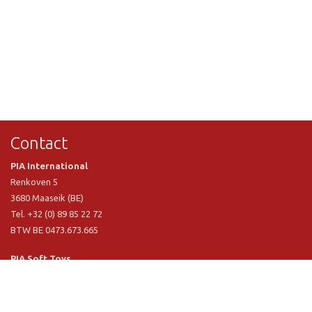
Contact
PIA International
Renkoven 5
3680 Maaseik (BE)
Tel. +32 (0) 89 85 22 72
BTW BE 0473.673.665
PIA Soft Toys
Langstraat 1 A
5481 VN Schijndel (NL)
Tel. +31 (0) 73 54 800 29