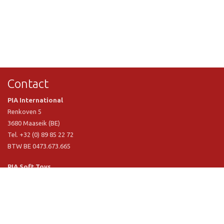
Contact
PIA International
Renkoven 5
3680 Maaseik (BE)
Tel. +32 (0) 89 85 22 72
BTW BE 0473.673.665
PIA Soft Toys
Langstraat 1 A
5481 VN Schijndel (NL)
Tel. +31 (0) 73 54 800 29
BTW NL 803.017.698 B01