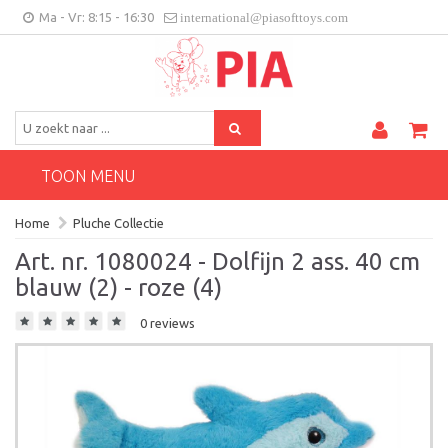
Ma - Vr: 8:15 - 16:30
international@piasofttoys.com
BE/NL
Klantenfeedback
Contact
TOON MENU
Home
Pluche Collectie
Art. nr. 1080024 - Dolfijn 2 ass. 40 cm
blauw (2) - roze (4)
0 reviews