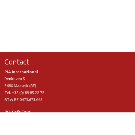
Contact
PIA International
Renkoven 5
3680 Maaseik (BE)
Tel. +32 (0) 89 85 22 72
BTW BE 0473.673.665
PIA Soft Toys
Langstraat 1 A
5481 VN Schijndel (NL)
Tel. +31 (0) 73 54 800 29