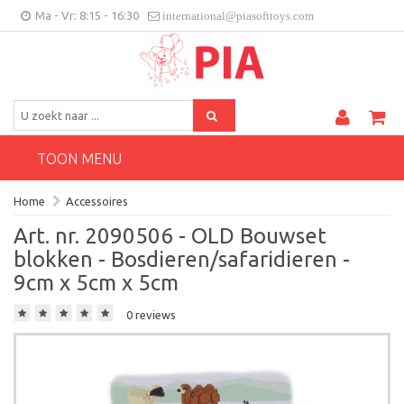
Ma - Vr: 8:15 - 16:30
international@piasofttoys.com
BE/NL
Klantenfeedback
Contact
TOON MENU
Home
Accessoires
Art. nr. 2090506 - OLD Bouwset
blokken - Bosdieren/safaridieren -
9cm x 5cm x 5cm
0 reviews