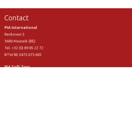
Contact
PIA International
Renkoven 5
3680 Maaseik (BE)
Tel. +32 (0) 89 85 22 72
BTW BE 0473.673.665
PIA Soft Toys
Langstraat 1 A
5481 VN Schijndel (NL)
Tel. +31 (0) 73 54 800 29
BTW NL 803.017.698 B01
Informatie
PIA
PIA Eco