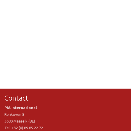
Contact
PIA International
Renkoven 5
3680 Maaseik (BE)
Tel. +32 (0) 89 85 22 72