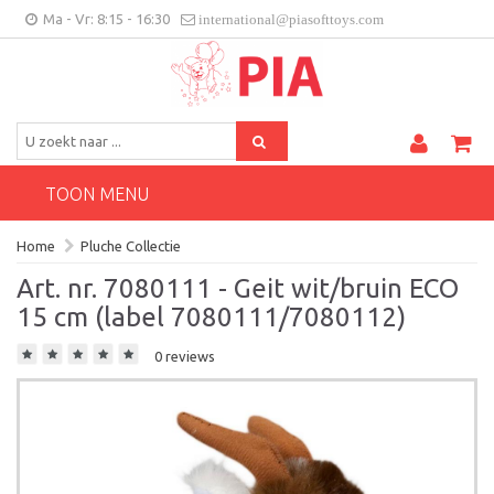
Ma - Vr: 8:15 - 16:30
international@piasofttoys.com
BE/NL
Klantenfeedback
Contact
TOON MENU
Home
Pluche Collectie
Art. nr. 7080111 - Geit wit/bruin ECO
15 cm (label 7080111/7080112)
0 reviews