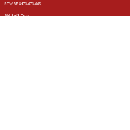
BTW BE 0473.673.665
PIA Soft Toys
Langstraat 1 A
5481 VN Schijndel (NL)
Tel. +31 (0) 73 54 800 29
BTW NL 803.017.698 B01
Informatie
PIA
PIA Eco
Concept & design
Klantendienst
Verkoopsvoorwaarden
Privacy Policy
VR Showroom
Schrijf u in voor onze nieuwsbrief: