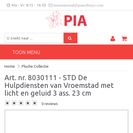
Ma - Vr: 8:15 - 16:30
international@piasofttoys.com
BE/NL
Klantenfeedback
Contact
TOON MENU
Home
Pluche Collectie
Art. nr. 8030111 - STD De
Hulpdiensten van Vroemstad met
licht en geluid 3 ass. 23 cm
0 reviews