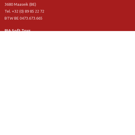
3680 Maaseik (BE)
Tel. +32 (0) 89 85 22 72
BTW BE 0473.673.665
PIA Soft Toys
Langstraat 1 A
5481 VN Schijndel (NL)
Tel. +31 (0) 73 54 800 29
BTW NL 803.017.698 B01
Informatie
PIA
PIA Eco
Concept & design
Klantendienst
Verkoopsvoorwaarden
Privacy Policy
VR Showroom