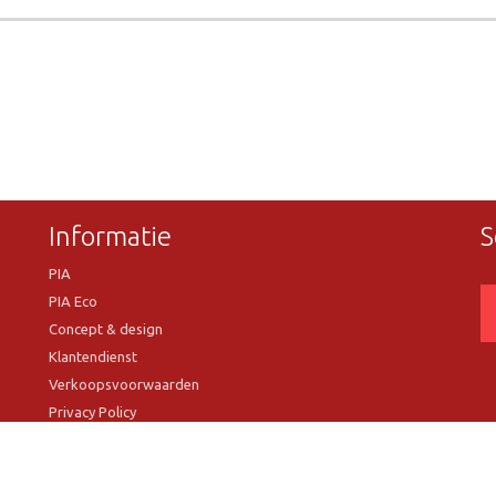
Informatie
S
PIA
PIA Eco
Concept & design
Klantendienst
Verkoopsvoorwaarden
Privacy Policy
VR Showroom