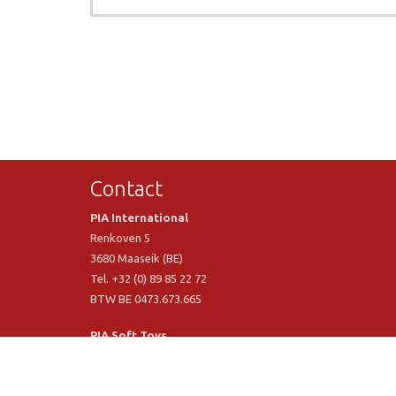
Contact
PIA International
Renkoven 5
3680 Maaseik (BE)
Tel. +32 (0) 89 85 22 72
BTW BE 0473.673.665
PIA Soft Toys
Langstraat 1 A
5481 VN Schijndel (NL)