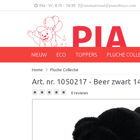
Ma - Vr: 8:15 - 16:30
international@piasofttoys.com
NIEUW
ECO
TOPPERS
PLUCHE COLL
Home
Pluche Collectie
Art. nr. 1050217 - Beer zwart 1
0 reviews