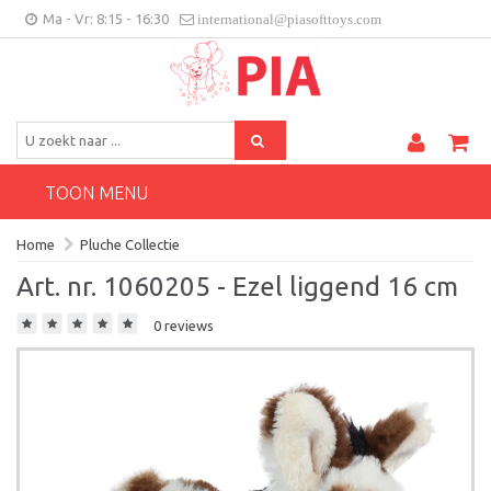
Ma - Vr: 8:15 - 16:30
international@piasofttoys.com
BE/NL
Klantenfeedback
Contact
TOON MENU
Home
Pluche Collectie
Art. nr. 1060205 - Ezel liggend 16 cm
0 reviews