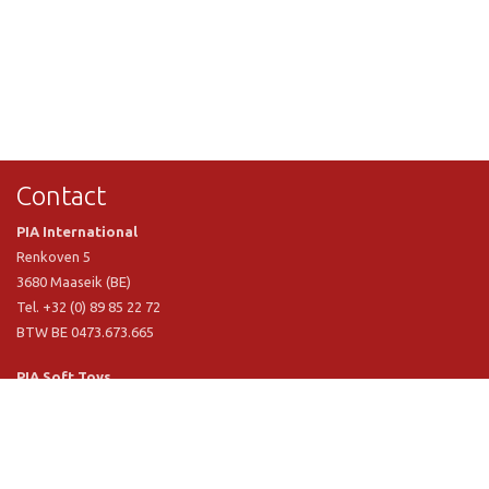
Contact
PIA International
Renkoven 5
3680 Maaseik (BE)
Tel. +32 (0) 89 85 22 72
BTW BE 0473.673.665
PIA Soft Toys
Langstraat 1 A
5481 VN Schijndel (NL)
Tel. +31 (0) 73 54 800 29
BTW NL 803.017.698 B01