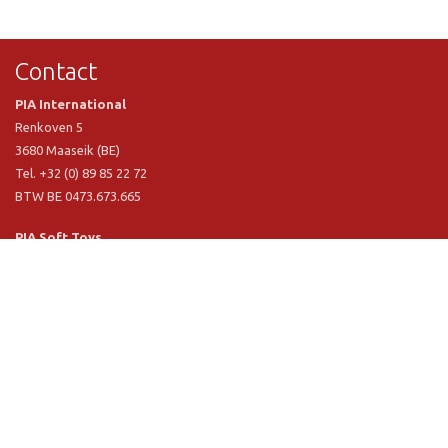
Contact
PIA International
Renkoven 5
3680 Maaseik (BE)
Tel. +32 (0) 89 85 22 72
BTW BE 0473.673.665
PIA Soft Toys
Langstraat 1 A
5481 VN Schijndel (NL)
Tel. +31 (0) 73 54 800 29
BTW NL 803.017.698 B01
Informatie
PIA