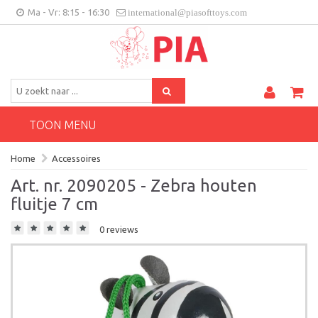
Ma - Vr: 8:15 - 16:30
international@piasofttoys.com
BE/NL
Klantenfeedback
Contact
TOON MENU
Home
Accessoires
Art. nr. 2090205 - Zebra houten
fluitje 7 cm
0 reviews