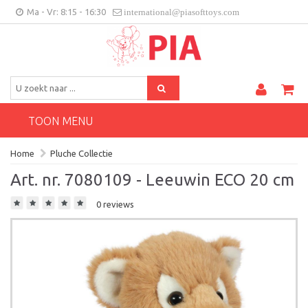
Ma - Vr: 8:15 - 16:30
international@piasofttoys.com
BE/NL
Klantenfeedback
Contact
TOON MENU
Home
Pluche Collectie
Art. nr. 7080109 - Leeuwin ECO 20 cm
0 reviews