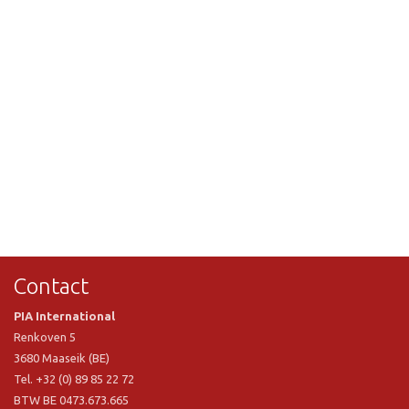
Contact
PIA International
Renkoven 5
3680 Maaseik (BE)
Tel. +32 (0) 89 85 22 72
BTW BE 0473.673.665