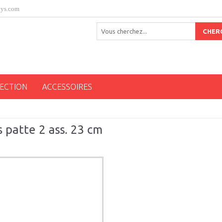
oys.com
CHER
ECTION
ACCESSOIRES
s patte 2 ass. 23 cm