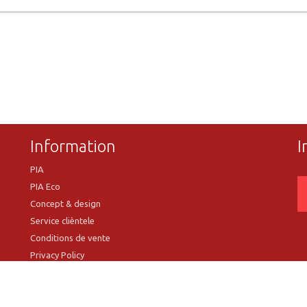
Information
I
PIA
PIA Eco
Concept & design
Service clièntele
Conditions de vente
Privacy Policy
VR Showroom