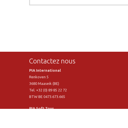
Contactez nous
PIA International
Renkoven 5
3680 Maaseik (BE)
Tel. +32 (0) 89 85 22 72
BTW BE 0473.673.665
PIA Soft Toys
Langstraat 1 A
5481 VN Schijndel (NL)