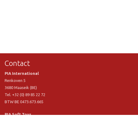
Contact
PIA International
Renkoven 5
3680 Maaseik (BE)
Tel. +32 (0) 89 85 22 72
BTW BE 0473.673.665
PIA Soft Toys
Langstraat 1 A
5481 VN Schijndel (NL)
Tel. +31 (0) 73 54 800 29