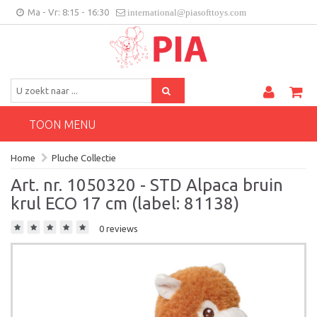
Ma - Vr: 8:15 - 16:30
international@piasofttoys.com
BE/NL
Klantenfeedback
Contact
TOON MENU
Home
Pluche Collectie
Art. nr. 1050320 - STD Alpaca bruin
krul ECO 17 cm (label: 81138)
0 reviews