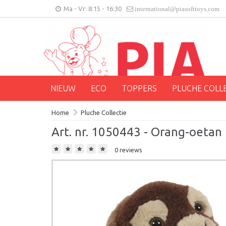
Ma - Vr: 8:15 - 16:30
international@piasofttoys.com
NIEUW
ECO
TOPPERS
PLUCHE COLL
Home
Pluche Collectie
Art. nr. 1050443 - Orang-oetan
0 reviews