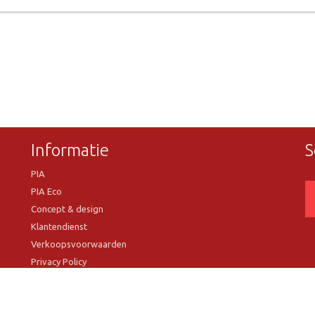
Informatie
S
PIA
PIA Eco
Concept & design
Klantendienst
Verkoopsvoorwaarden
Privacy Policy
VR Showroom