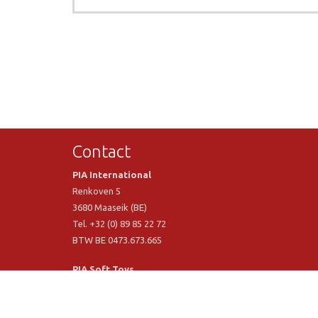
Contact
PIA International
Renkoven 5
3680 Maaseik (BE)
Tel. +32 (0) 89 85 22 72
BTW BE 0473.673.665
PIA Soft Toys
Langstraat 1 A
5481 VN Schijndel (NL)