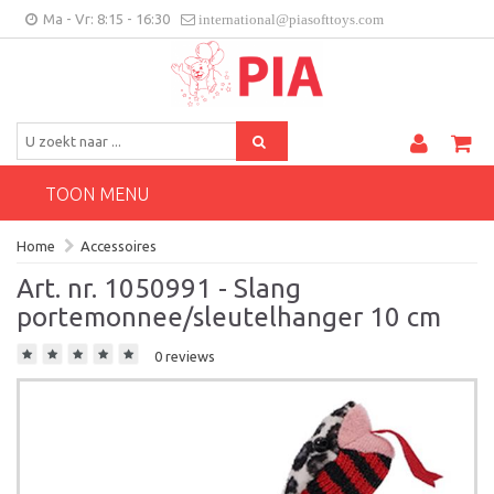
Ma - Vr: 8:15 - 16:30
international@piasofttoys.com
BE/NL
Klantenfeedback
Contact
TOON MENU
Home
Accessoires
Art. nr. 1050991 - Slang
portemonnee/sleutelhanger 10 cm
0 reviews