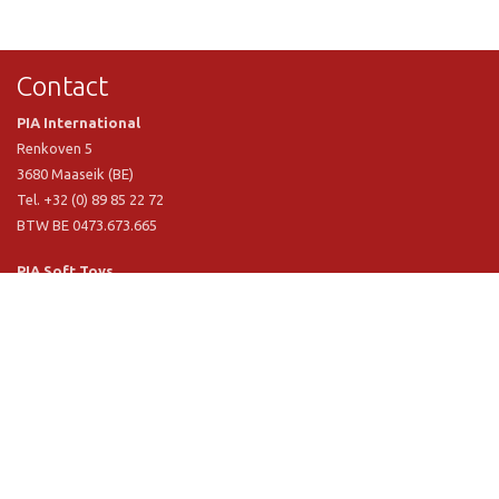
Contact
PIA International
Renkoven 5
3680 Maaseik (BE)
Tel. +32 (0) 89 85 22 72
BTW BE 0473.673.665
PIA Soft Toys
Langstraat 1 A
5481 VN Schijndel (NL)
Tel. +31 (0) 73 54 800 29
BTW NL 803.017.698 B01
Informatie
PIA