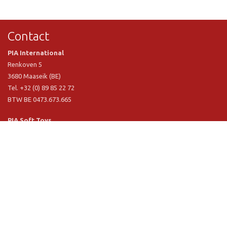
Contact
PIA International
Renkoven 5
3680 Maaseik (BE)
Tel. +32 (0) 89 85 22 72
BTW BE 0473.673.665
PIA Soft Toys
Langstraat 1 A
5481 VN Schijndel (NL)
Tel. +31 (0) 73 54 800 29
BTW NL 803.017.698 B01
Informatie
PIA