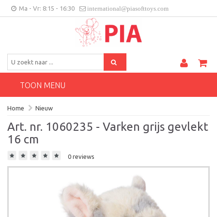
Ma - Vr: 8:15 - 16:30
international@piasofttoys.com
BE/NL
Klantenfeedback
Contact
TOON MENU
Home
Nieuw
Art. nr. 1060235 - Varken grijs gevlekt
16 cm
0 reviews