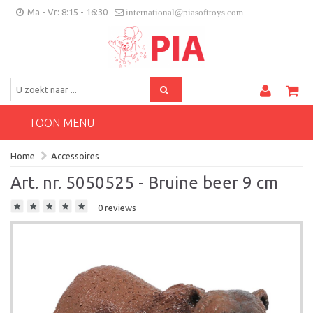
Ma - Vr: 8:15 - 16:30
international@piasofttoys.com
BE/NL
Klantenfeedback
Contact
TOON MENU
Home
Accessoires
Art. nr. 5050525 - Bruine beer 9 cm
0 reviews