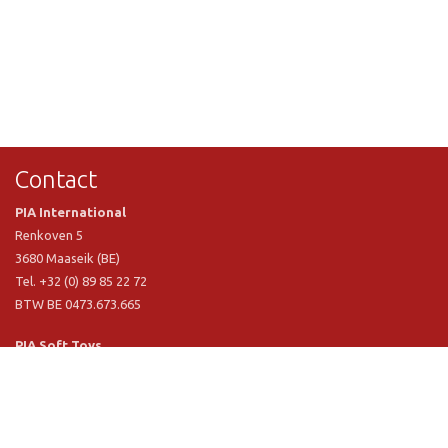
Contact
PIA International
Renkoven 5
3680 Maaseik (BE)
Tel. +32 (0) 89 85 22 72
BTW BE 0473.673.665
PIA Soft Toys
Langstraat 1 A
5481 VN Schijndel (NL)
Tel. +31 (0) 73 54 800 29
BTW NL 803.017.698 B01