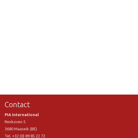
Contact
PIA International
Renkoven 5
3680 Maaseik (BE)
Tel. +32 (0) 89 85 22 72