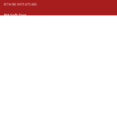
BTW BE 0473.673.665
PIA Soft Toys
Langstraat 1 A
5481 VN Schijndel (NL)
Tel. +31 (0) 73 54 800 29
BTW NL 803.017.698 B01
Informatie
PIA
PIA Eco
Concept & design
Klantendienst
Verkoopsvoorwaarden
Privacy Policy
VR Showroom
Schrijf u in voor onze nieuwsbrief: