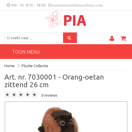
Ma - Vr: 8:15 - 16:30
international@piasofttoys.com
BE/NL
Klantenfeedback
Contact
TOON MENU
Home
Pluche Collectie
Art. nr. 7030001 - Orang-oetan
zittend 26 cm
0 reviews