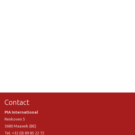
Contact
PIA International
Renkoven 5
3680 Maaseik (BE)
Tel. +32 (0) 89 85 22 72