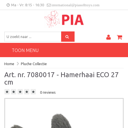
Ma - Vr: 8:15 - 16:30
international@piasofttoys.com
BE/NL
Klantenfeedback
Contact
TOON MENU
Home
Pluche Collectie
Art. nr. 7080017 - Hamerhaai ECO 27
cm
0 reviews