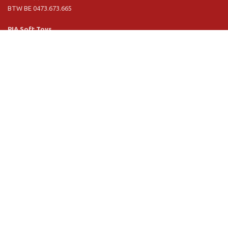
BTW BE 0473.673.665
PIA Soft Toys
Langstraat 1 A
5481 VN Schijndel (NL)
Tel. +31 (0) 73 54 800 29
BTW NL 803.017.698 B01
Informatie
PIA
PIA Eco
Concept & design
Klantendienst
Verkoopsvoorwaarden
Privacy Policy
VR Showroom
Schrijf u in voor onze nieuwsbrief: