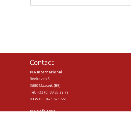
Contact
PIA International
Renkoven 5
3680 Maaseik (BE)
Tel. +32 (0) 89 85 22 72
BTW BE 0473.673.665
PIA Soft Toys
Langstraat 1 A
5481 VN Schijndel (NL)