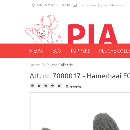
Ma - Vr: 8:15 - 16:30
international@piasofttoys.com
NIEUW
ECO
TOPPERS
PLUCHE COLL
Home
Pluche Collectie
Art. nr. 7080017 - Hamerhaai E
0 reviews