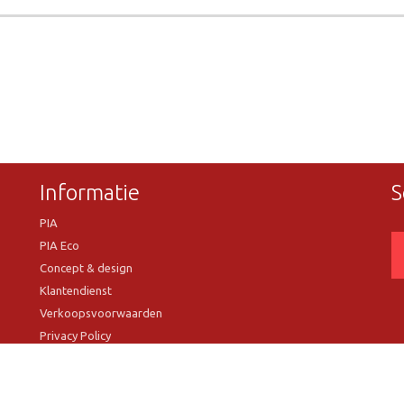
Informatie
S
PIA
PIA Eco
Concept & design
Klantendienst
Verkoopsvoorwaarden
Privacy Policy
VR Showroom