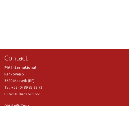
Contact
PIA International
Renkoven 5
3680 Maaseik (BE)
Tel. +32 (0) 89 85 22 72
BTW BE 0473.673.665
PIA Soft Toys
Langstraat 1 A
5481 VN Schijndel (NL)
Tel. +31 (0) 73 54 800 29