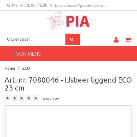
Ma - Vr: 8:15 - 16:30
international@piasofttoys.com
BE/NL
Klantenfeedback
Contact
TOON MENU
Home
ECO
Art. nr. 7080046 - IJsbeer liggend ECO
23 cm
0 reviews