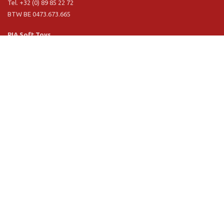
Tel. +32 (0) 89 85 22 72
BTW BE 0473.673.665
PIA Soft Toys
Langstraat 1 A
5481 VN Schijndel (NL)
Tel. +31 (0) 73 54 800 29
BTW NL 803.017.698 B01
Information
PIA
PIA Eco
Concept & design
Service clièntele
Conditions de vente
Privacy Policy
VR Showroom