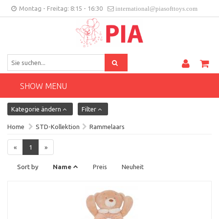
Montag - Freitag: 8:15 - 16:30
international@piasofttoys.com
DE
Kundenfeedback
Contact
SHOW MENU
Kategorie ändern
Filter
Home
STD-Kollektion
Rammelaars
«
1
»
Sort by
Name
Preis
Neuheit