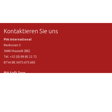
Kontaktieren Sie uns
PIA International
Renkoven 5
3680 Maaseik (BE)
Tel. +32 (0) 89 85 22 72
BTW BE 0473.673.665
PIA Soft Toys
Langstraat 1 A
5481 VN Schijndel (NL)
Tel. +31 (0) 73 54 800 29
BTW NL 803.017.698 B01
Informationen