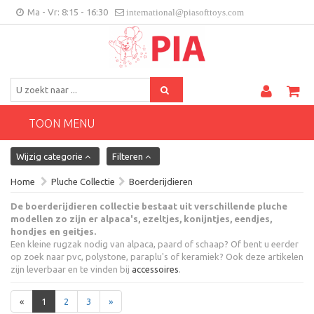
Ma - Vr: 8:15 - 16:30
international@piasofttoys.com
BE/NL
Klantenfeedback
Contact
TOON MENU
Wijzig categorie
Filteren
Home
Pluche Collectie
Boerderijdieren
De boerderijdieren collectie bestaat uit verschillende pluche
modellen zo zijn er alpaca's, ezeltjes, konijntjes, eendjes,
hondjes en geitjes.
Een kleine rugzak nodig van alpaca, paard of schaap? Of bent u eerder
op zoek naar pvc, polystone, paraplu's of keramiek? Ook deze artikelen
zijn leverbaar en te vinden bij
accessoires
.
«
1
2
3
»