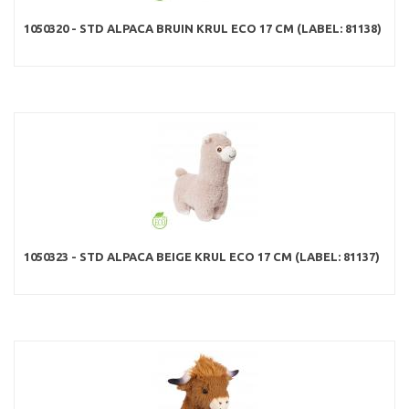
1050320 - STD ALPACA BRUIN KRUL ECO 17 CM (LABEL: 81138)
1050323 - STD ALPACA BEIGE KRUL ECO 17 CM (LABEL: 81137)