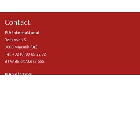
Contact
PIA International
Renkoven 5
3680 Maaseik (BE)
Tel. +32 (0) 89 85 22 72
BTW BE 0473.673.665
PIA Soft Toys
Langstraat 1 A
5481 VN Schijndel (NL)
Tel. +31 (0) 73 54 800 29
BTW NL 803.017.698 B01
Informatie
PIA