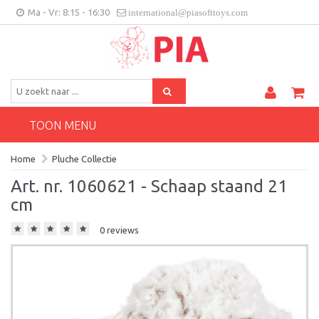
Ma - Vr: 8:15 - 16:30
international@piasofttoys.com
BE/NL
Klantenfeedback
Contact
TOON MENU
Home
Pluche Collectie
Art. nr. 1060621 - Schaap staand 21
cm
0 reviews