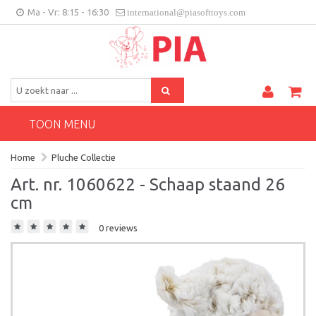
Ma - Vr: 8:15 - 16:30
international@piasofttoys.com
BE/NL
Klantenfeedback
Contact
TOON MENU
Home
Pluche Collectie
Art. nr. 1060622 - Schaap staand 26
cm
0 reviews