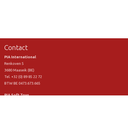
Contact
PIA International
Renkoven 5
3680 Maaseik (BE)
Tel. +32 (0) 89 85 22 72
BTW BE 0473.673.665
PIA Soft Toys
Langstraat 1 A
5481 VN Schijndel (NL)
Tel. +31 (0) 73 54 800 29
BTW NL 803.017.698 B01