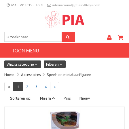
Ma - Vr: 8:15 - 16:30
international@piasofttoys.com
BE/NL
Klantenfeedback
Contact
TOON MENU
Wijzig categorie
Filteren
Home
Accessoires
Speel- en miniatuurfiguren
«
1
2
3
4
»
Sorteren op:
Naam
Prijs
Nieuw