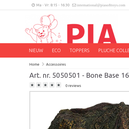
Ma - Vr: 8:15 - 16:30
international@piasofttoys.com
NIEUW
ECO
TOPPERS
PLUCHE COLL
Home
Accessoires
Art. nr. 5050501 - Bone Base 16
0 reviews