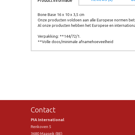
Product informatie
Bone Base 16 x 10 x 3,5 cm
Onze producten voldoen aan alle Europese normen betr
Al onze producten hebben het Europese en internation
Verpakking: **144/72/1.
**Volle doos/minimale afnamehoeveelheid
Contact
PIA International
Renkoven 5
3680 Maaseik (BE)