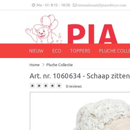
Ma - Vr: 8:15 - 16:30
international@piasofttoys.com
NIEUW
ECO
TOPPERS
PLUCHE COLL
Home
Pluche Collectie
Art. nr. 1060634 - Schaap zitte
0 reviews