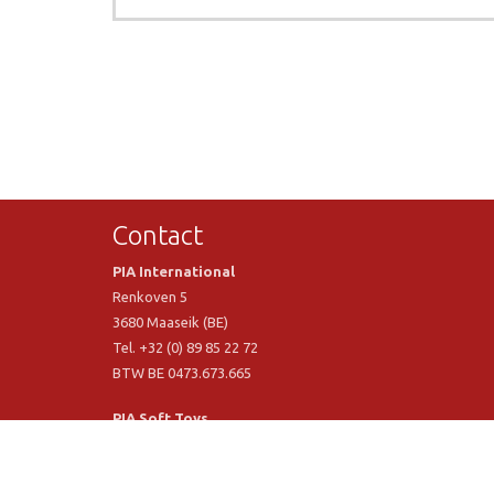
Contact
PIA International
Renkoven 5
3680 Maaseik (BE)
Tel. +32 (0) 89 85 22 72
BTW BE 0473.673.665
PIA Soft Toys
Langstraat 1 A
5481 VN Schijndel (NL)