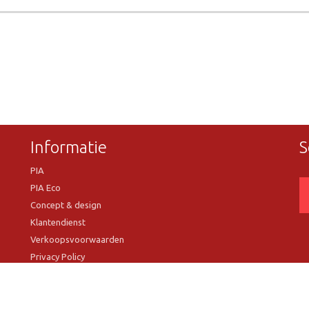
Informatie
S
PIA
PIA Eco
Concept & design
Klantendienst
Verkoopsvoorwaarden
Privacy Policy
VR Showroom