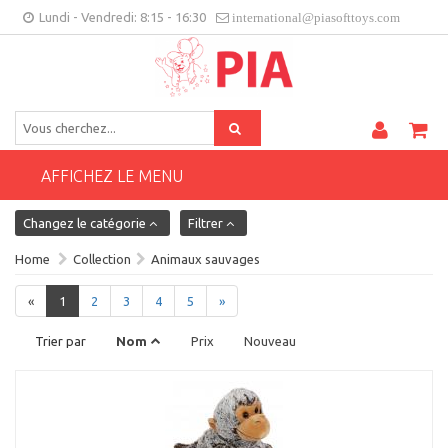
Lundi - Vendredi: 8:15 - 16:30
international@piasofttoys.com
FR
Feedback des clients
Contact
AFFICHEZ LE MENU
Changez le catégorie
Filtrer
Home
Collection
Animaux sauvages
«
1
2
3
4
5
»
Trier par
Nom
Prix
Nouveau