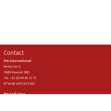
Contact
PIA International
Renkoven 5
3680 Maaseik (BE)
Tel. +32 (0) 89 85 22 72
BTW BE 0473.673.665
PIA Soft Toys
Langstraat 1 A
5481 VN Schijndel (NL)
Tel. +31 (0) 73 54 800 29