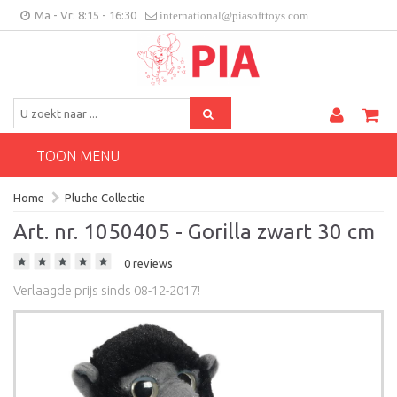
Ma - Vr: 8:15 - 16:30
international@piasofttoys.com
BE/NL
Klantenfeedback
Contact
TOON MENU
Home
Pluche Collectie
Art. nr. 1050405 - Gorilla zwart 30 cm
0 reviews
Verlaagde prijs sinds 08-12-2017!