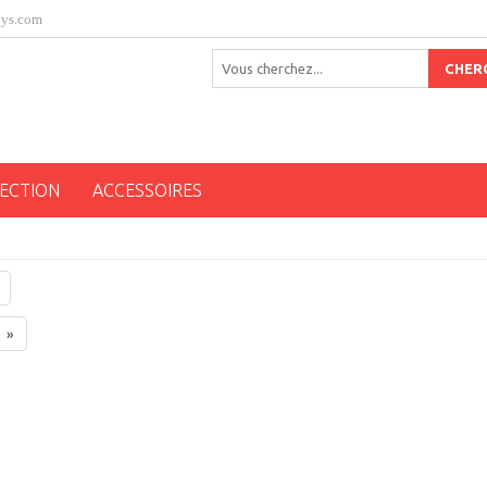
oys.com
CHER
ECTION
ACCESSOIRES
»