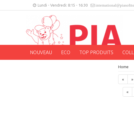
Lundi - Vendredi: 8:15 - 16:30
international@piasoftt
NOUVEAU
ECO
TOP PRODUITS
COLL
Home
«
»
«