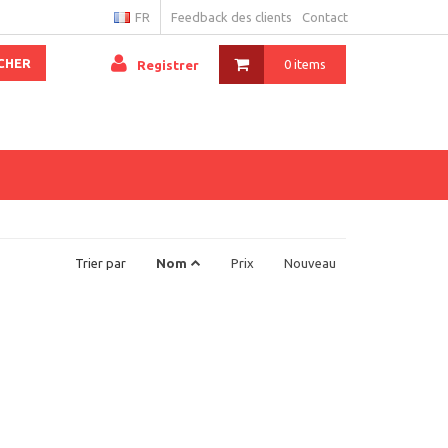
FR
Feedback des clients
Contact
CHER
0 items
Registrer
Trier par
Nom
Prix
Nouveau