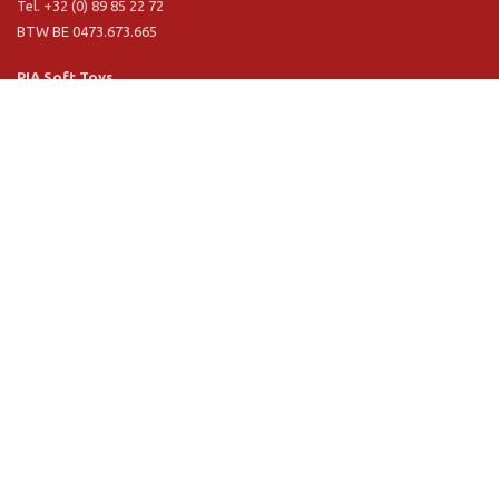
Tel. +32 (0) 89 85 22 72
BTW BE 0473.673.665
PIA Soft Toys
Langstraat 1 A
5481 VN Schijndel (NL)
Tel. +31 (0) 73 54 800 29
BTW NL 803.017.698 B01
Informationen
PIA
PIA Eco
Concept & design
Kundenservice
Verkaufbedingungen
Privacy Policy
VR Showroom