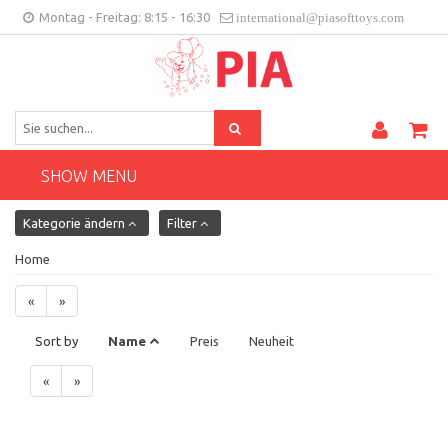
Montag - Freitag: 8:15 - 16:30
international@piasofttoys.com
DE
Kundenfeedback
Contact
SHOW MENU
Kategorie ändern
Filter
Home
«
»
Sort by
Name
Preis
Neuheit
«
»