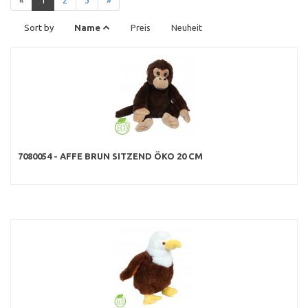
«
1
2
3
»
Sort by
Name
Preis
Neuheit
7080054 - AFFE BRUN SITZEND ÖKO 20 CM