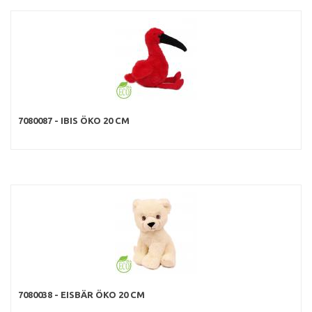
7080087 - IBIS ÖKO 20 CM
7080038 - EISBÄR ÖKO 20 CM