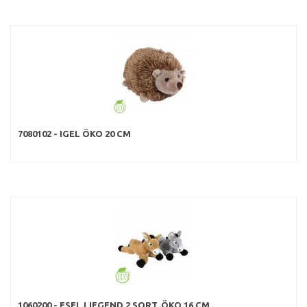
7080102 - IGEL ÖKO 20 CM
1060200 - ESEL LIEGEND 2 SORT. ÖKO 16 CM