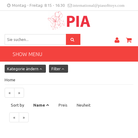
Montag - Freitag: 8:15 - 16:30
international@piasofttoys.com
DE
Kundenfeedback
Contact
SHOW MENU
Kategorie ändern
Filter
Home
«
»
Sort by
Name
Preis
Neuheit
«
»