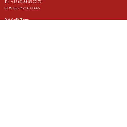
Tel. +32 (0) 89 85 22 72
BTW BE 0473.673.665
PIA Soft Toys
Langstraat 1 A
5481 VN Schijndel (NL)
Tel. +31 (0) 73 54 800 29
BTW NL 803.017.698 B01
Informationen
PIA
PIA Eco
Concept & design
Kundenservice
Verkaufbedingungen
Privacy Policy
VR Showroom