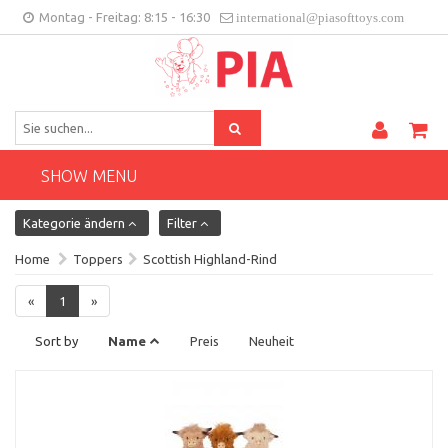
Montag - Freitag: 8:15 - 16:30
international@piasofttoys.com
DE
Kundenfeedback
Contact
SHOW MENU
Kategorie ändern
Filter
Home
Toppers
Scottish Highland-Rind
«
1
»
Sort by
Name
Preis
Neuheit