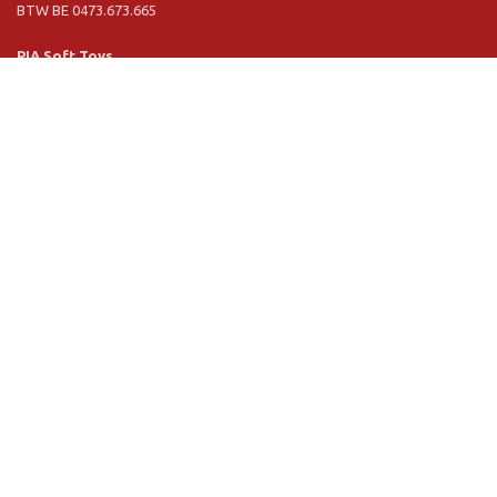
BTW BE 0473.673.665
PIA Soft Toys
Langstraat 1 A
5481 VN Schijndel (NL)
Tel. +31 (0) 73 54 800 29
BTW NL 803.017.698 B01
Informationen
PIA
PIA Eco
Concept & design
Kundenservice
Verkaufbedingungen
Privacy Policy
VR Showroom
Newsletter Anmeldung